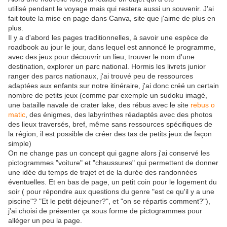
utilisé pendant le voyage mais qui restera aussi un souvenir. J'ai
fait toute la mise en page dans Canva, site que j'aime de plus en
plus.
Il y a d'abord les pages traditionnelles, à savoir une espèce de
roadbook au jour le jour, dans lequel est annoncé le programme,
avec des jeux pour découvrir un lieu, trouver le nom d'une
destination, explorer un parc national. Hormis les livrets junior
ranger des parcs nationaux, j'ai trouvé peu de ressources
adaptées aux enfants sur notre itinéraire, j'ai donc créé un certain
nombre de petits jeux (comme par exemple un sudoku imagé,
une bataille navale de crater lake, des rébus avec le site
rebus o
matic
, des énigmes, des labyrinthes réadaptés avec des photos
des lieux traversés, bref, même sans ressources spécifiques de
la région, il est possible de créer des tas de petits jeux de façon
simple)
On ne change pas un concept qui gagne alors j'ai conservé les
pictogrammes "voiture" et "chaussures" qui permettent de donner
une idée du temps de trajet et de la durée des randonnées
éventuelles. Et en bas de page, un petit coin pour le logement du
soir ( pour répondre aux questions du genre "est ce qu'il y a une
piscine"? "Et le petit déjeuner?", et "on se répartis comment?"),
j'ai choisi de présenter ça sous forme de pictogrammes pour
alléger un peu la page.