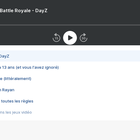
 Battle Royale - DayZ
 DayZ
 a 13 ans (et vous l'avez ignoré)
e (littéralement)
im Rayan
 toutes les règles
s les jeux vidéo
us choquant de Rockstar ? - Le scandale BULLY
e plus moche de Steam