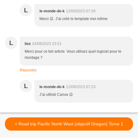
L
le-monde-de-k
12/09/2023 07:28
Merci 😉. J’ai créé le template moi même.
L
lise
24/08/2023 23:51
Merci pour ce bel article. Vous utilisez quel logiciel pour le
montage ?
Répondre
L
le-monde-de-k
12/09/2023 07:23
J’ai utilisé Canva 😉
< Road trip Pacific North West (objectif Oregon) Tome 1